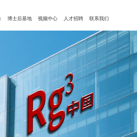
台
博士后基地
视频中心
人才招聘
联系我们
作
线
目
介
台
工作站概况
导师介绍
研究成果
企业宣传
学术视频
人才发展
员工风采
招贤纳士
>
>
>
>
>
>
>
>
>
>
>
>
>