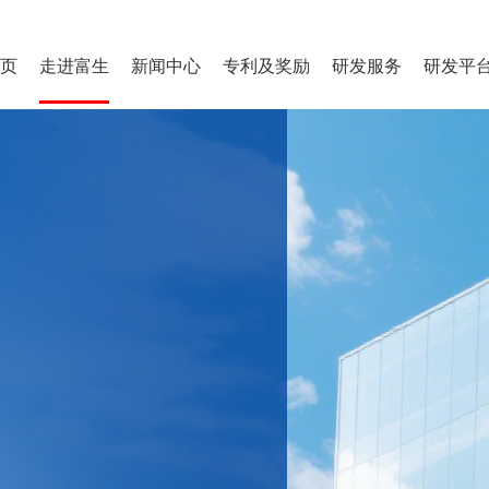
页
走进富生
新闻中心
专利及奖励
研发服务
研发平
董事长致辞
富生概况
企业文化
核心团队
富生荣誉
基地风采
发展历程
富生新闻
行业动态
专利成果
荣誉奖励
专业文献
创新药物研发
保健食品开发
中药国际化
技术咨询
产学研合
研发管
重点项
项目简
研发平
>
>
>
>
>
>
>
>
>
>
>
>
>
>
>
>